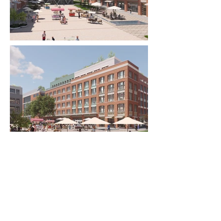
GoWest
w
ww.gowest.berlin
DIE WOHNKOMPANIE Berlin
2022 - heute